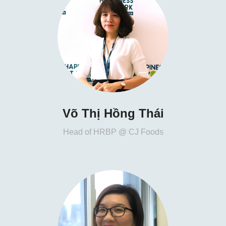
Võ Thị Hồng Thái
Head of HRBP @ CJ Foods