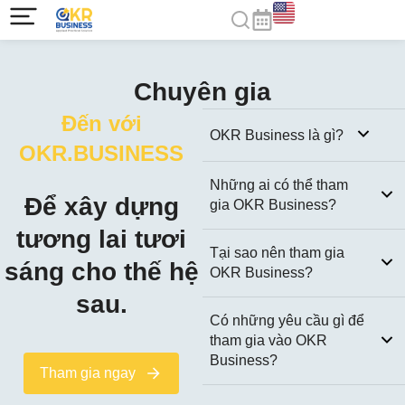
Chuyên gia
Đến với
OKR Business là gì?
OKR.BUSINESS
Những ai có thể tham
Để xây dựng
gia OKR Business?
tương lai tươi
Tại sao nên tham gia
sáng cho thế hệ
OKR Business?
sau.
Có những yêu cầu gì để
tham gia vào OKR
Business?
Tham gia ngay