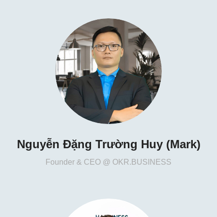
Nguyễn Đặng Trường Huy (Mark)
Founder & CEO @ OKR.BUSINESS