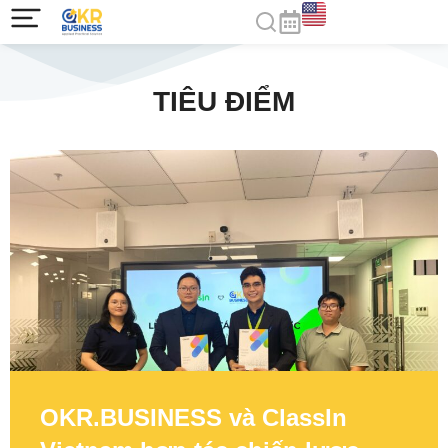
TIÊU ĐIỂM
OKR.BUSINESS và ClassIn