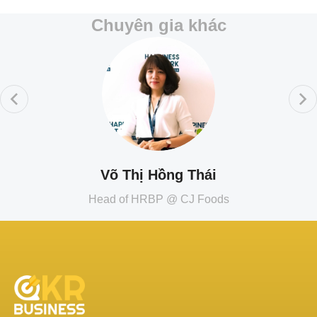
Chuyên gia khác
Võ Thị Hồng Thái
Head of HRBP @ CJ Foods