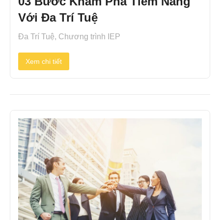
03 Bước Khám Phá Tiềm Năng
Với Đa Trí Tuệ
Đa Trí Tuệ
,
Chương trình IEP
Xem chi tiết