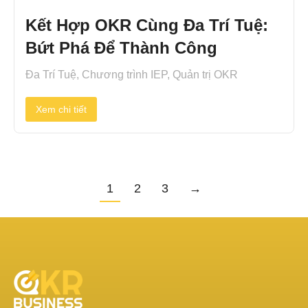
Kết Hợp OKR Cùng Đa Trí Tuệ:
Bứt Phá Để Thành Công
Đa Trí Tuệ
,
Chương trình IEP
,
Quản trị OKR
Xem chi tiết
1
2
3
→