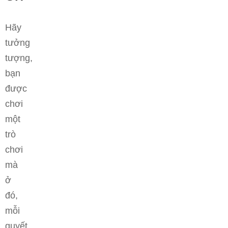
Hãy
tưởng
tượng,
bạn
được
chơi
một
trò
chơi
mà
ở
đó,
mỗi
quyết