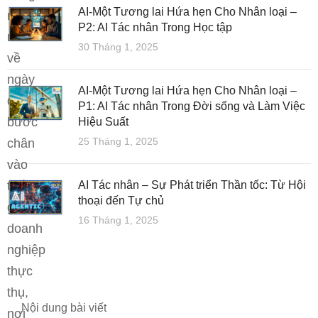
AI-Một Tương lai Hứa hẹn Cho Nhân loại –
mong
P2: AI Tác nhân Trong Học tập
muốn
30 Tháng 1, 2025
về
ngày
AI-Một Tương lai Hứa hẹn Cho Nhân loại –
được
P1: AI Tác nhân Trong Đời sống và Làm Việc
bước
Hiệu Suất
25 Tháng 1, 2025
chân
vào
thế
AI Tác nhân – Sự Phát triển Thần tốc: Từ Hội
thoại đến Tự chủ
giới
16 Tháng 1, 2025
doanh
nghiệp
thực
thụ,
Nội dung bài viết
nơi