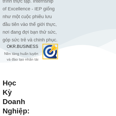
trình thực tập. Internship
of Excellence - IEP giống
như một cuộc phiêu lưu
đầu tiên vào thế giới thực,
nơi đang đợi bạn thử sức,
góp sức trẻ và chinh phục.
OKR.BUSINESS
Nền tảng huấn luyện
và đào tạo nhân tài
Học
Kỳ
Doanh
Nghiệp: