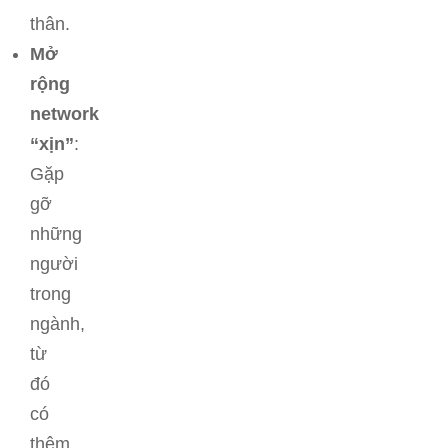
thân.
Mở
rộng
network
“xịn”
:
Gặp
gỡ
những
người
trong
ngành,
từ
đó
có
thêm