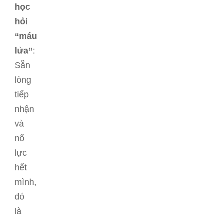
học
hỏi
“máu
lửa”
:
Sẵn
lòng
tiếp
nhận
và
nổ
lực
hết
mình,
đó
là