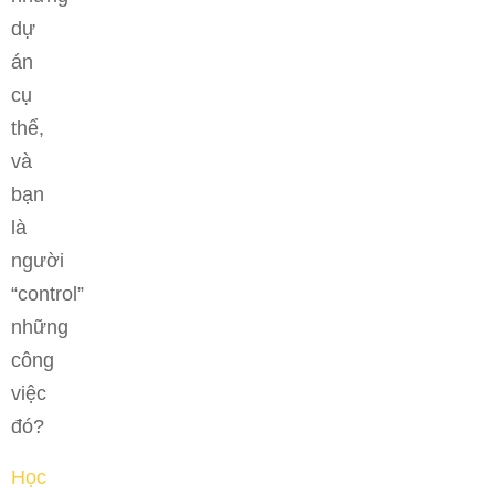
dự
án
cụ
thể,
và
bạn
là
người
“control”
những
công
việc
đó?
Học