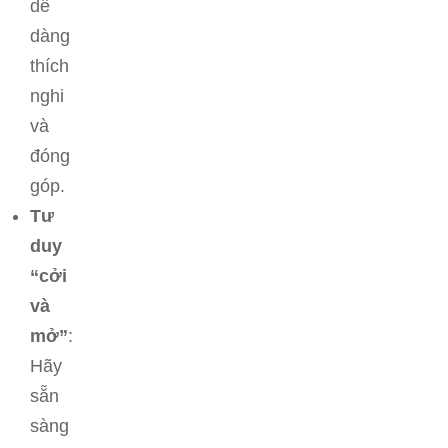
dễ
dàng
thích
nghi
và
đóng
góp.
Tư
duy
“cởi
và
mở”
:
Hãy
sẵn
sàng