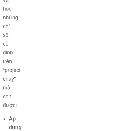
và
học
những
chỉ
số
cố
định
trên
“project
chay”
mà
còn
được:
Áp
dụng