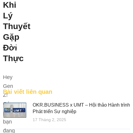
Khi
Lý
Thuyết
Gặp
Bệ phóng vững chắc cho tương lai thành công của
Đời
tài năng trẻ.
Thực
FEATURED
Hey
Gen
Bài viết liên quan
Z!
Có
OKR.BUSINESS x UMT – Hội thảo Hành trình
Phát triển Sự nghiệp
phải
17 Tháng 2, 2025
bạn
đang