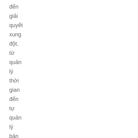
đến
giải
quyết
xung
đột,
từ
quản
lý
thời
gian
đến
tự
quản
lý
bản