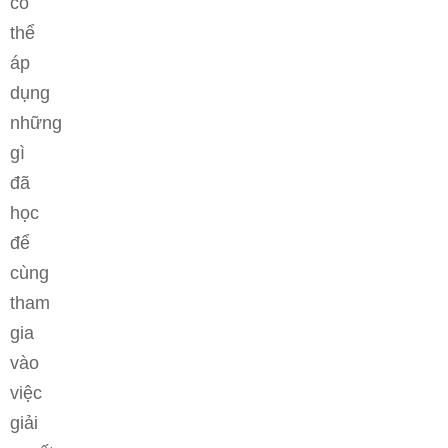
có
thể
áp
dụng
những
gì
đã
học
để
cùng
tham
gia
vào
việc
giải