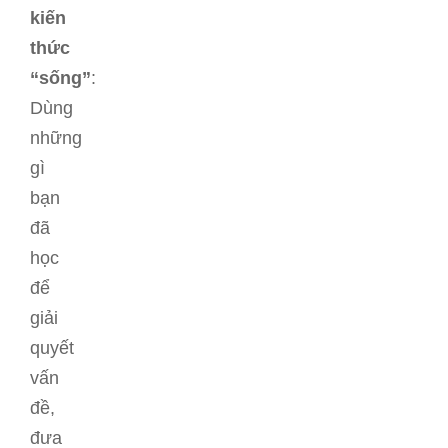
kiến
thức
“sống”
:
Dùng
những
gì
bạn
đã
học
để
giải
quyết
vấn
đề,
đưa