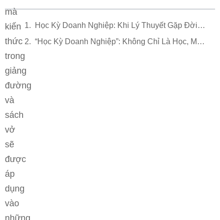
mà
Học Kỳ Doanh Nghiệp: Khi Lý Thuyết Gặp Đời Thực
kiến
thức
“Học Kỳ Doanh Nghiệp”: Không Chỉ Là Học, Mà Là Trải Nghiệm
trong
giảng
đường
và
sách
vở
sẽ
được
áp
dụng
vào
những