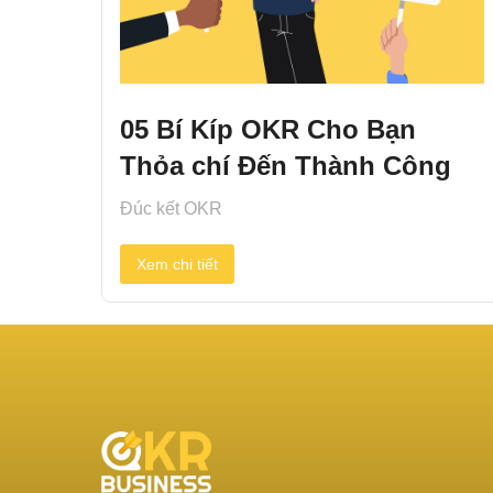
05 Bí Kíp OKR Cho Bạn
Thỏa chí Đến Thành Công
Đúc kết OKR
Xem chi tiết