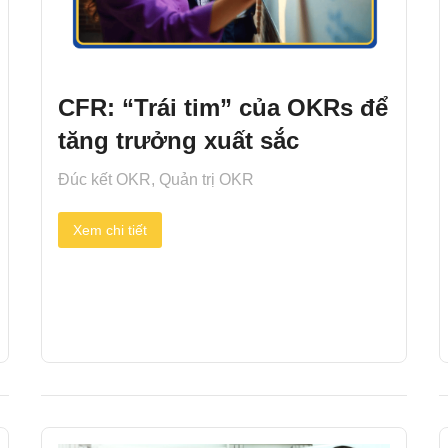
CFR: “Trái tim” của OKRs để
tăng trưởng xuất sắc
Đúc kết OKR
,
Quản trị OKR
Xem chi tiết