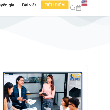
yên gia
Bài viết
TIÊU ĐIỂM