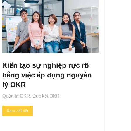
Kiến tạo sự nghiệp rực rỡ
bằng việc áp dụng nguyên
lý OKR
Quản trị OKR
,
Đúc kết OKR
Xem chi tiết