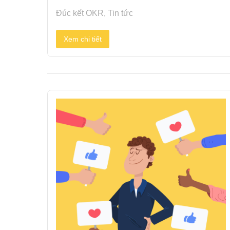
Đúc kết OKR
,
Tin tức
Xem chi tiết