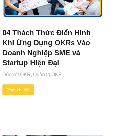
04 Thách Thức Điển Hình
Khi Ứng Dụng OKRs Vào
Doanh Nghiệp SME và
Startup Hiện Đại
Đúc kết OKR
,
Quản trị OKR
Xem chi tiết