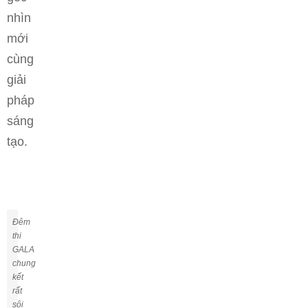
nhìn
mới
cùng
giải
pháp
sáng
tạo.
Đêm
thi
GALA
chung
kết
rất
sôi