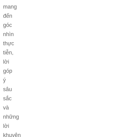
mang
đến
góc
nhìn
thực
tiễn,
lời
góp
ý
sâu
sắc
và
những
lời
khuyên