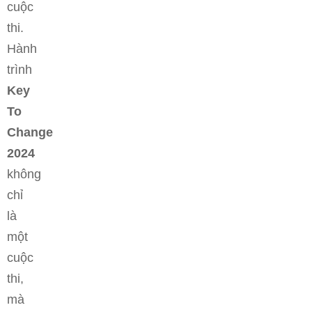
cuộc
thi.
Hành
trình
Key
To
Change
2024
không
chỉ
là
một
cuộc
thi,
mà