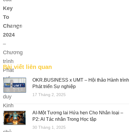
Key
To
Bệ phóng vững chắc cho tương lai thành công của
Change
tài năng trẻ.
2024
FEATURED
–
Chương
trình
Bài viết liên quan
Phát
triển
OKR.BUSINESS x UMT – Hội thảo Hành trình
Phát triển Sự nghiệp
Tư
17 Tháng 2, 2025
duy
Kinh
AI-Một Tương lai Hứa hẹn Cho Nhân loại –
tế
P2: AI Tác nhân Trong Học tập
với
30 Tháng 1, 2025