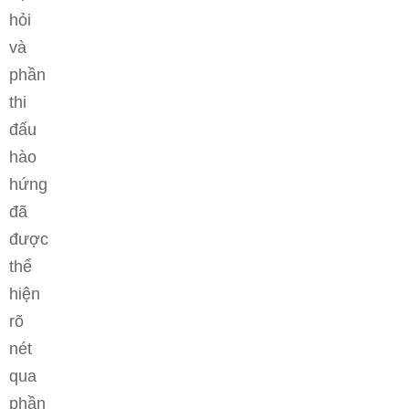
hỏi
và
phần
thi
đấu
hào
hứng
đã
được
thể
hiện
rõ
nét
qua
phần