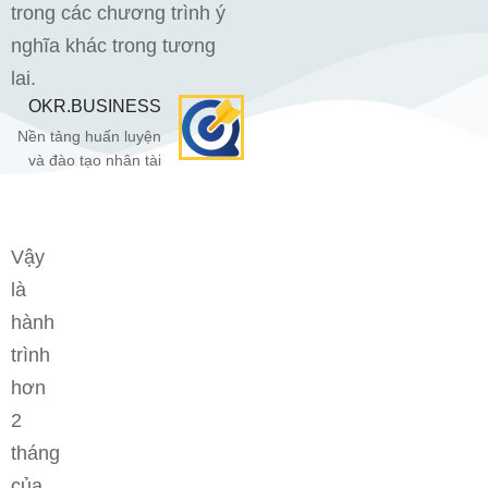
trong các chương trình ý
nghĩa khác trong tương
lai.
OKR.BUSINESS
Nền tảng huấn luyện
và đào tạo nhân tài
Vậy
là
hành
trình
hơn
2
tháng
của