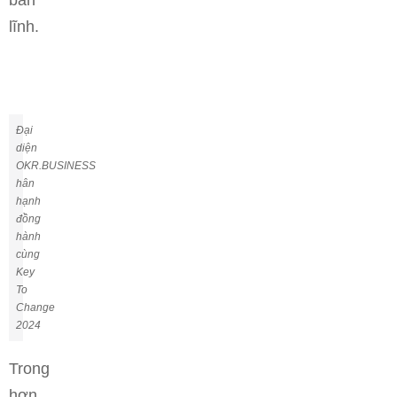
bản
lĩnh.
Đại
diện
OKR.BUSINESS
hân
hạnh
đồng
hành
cùng
Key
To
Change
2024
Trong
hơn