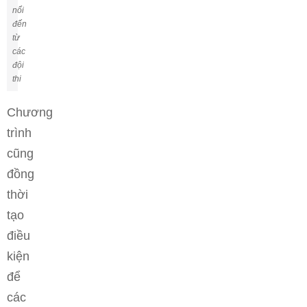
nổi
đến
từ
các
đội
thi
Chương
trình
cũng
đồng
thời
tạo
điều
kiện
để
các