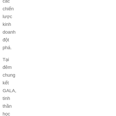
các
chiến
lược
kinh
doanh
đột
phá.
Tại
đêm
chung
kết
GALA,
tinh
thần
học