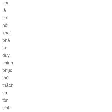
còn
là
cơ
hội
khai
phá
tư
duy,
chinh
phục
thử
thách
và
tôn
vinh