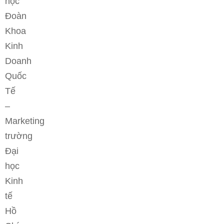
học
Đoàn
Khoa
Kinh
Doanh
Quốc
Tế
–
Marketing
trường
Đại
học
Kinh
tế
Hồ