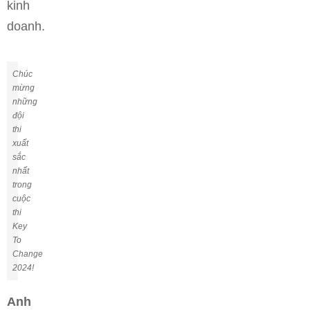
kinh
doanh.
Chúc
mừng
những
đội
thi
xuất
sắc
nhất
trong
cuộc
thi
Key
To
Change
2024!
Anh