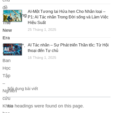
chủ
đề
AI-Một Tương lai Hứa hẹn Cho Nhân loại –
“Unlocking
P1: AI Tác nhân Trong Đời sống và Làm Việc
The
Hiệu Suất
25 Tháng 1, 2025
New
Era
Potential”
,
AI Tác nhân – Sự Phát triển Thần tốc: Từ Hội
thoại đến Tự chủ
do
16 Tháng 1, 2025
Ban
Học
Tập
–
Nội dung bài viết
Nghiên
cứu
Khoa
No headings were found on this page.