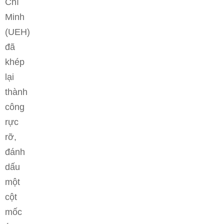
Chí
Minh
(UEH)
đã
khép
lại
thành
công
rực
rỡ,
đánh
dấu
một
cột
mốc