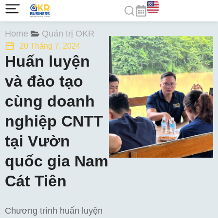
You are here:
Home
Quản trị OKR
20 Tháng 7, 2024
Huấn luyện
và đào tạo
cùng doanh
nghiệp CNTT
tại Vườn
quốc gia Nam
Cát Tiên
Chương trình huấn luyện