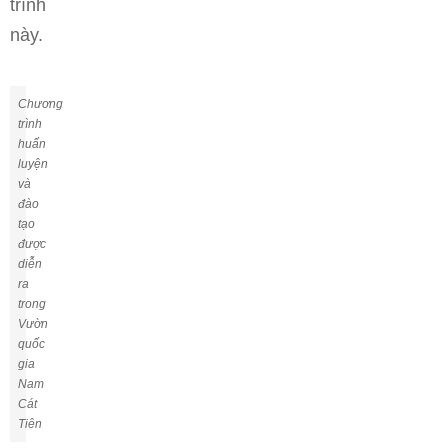
trình
này.
Chương
trình
huấn
luyện
và
đào
tạo
được
diễn
ra
trong
Vườn
quốc
gia
Nam
Cát
Tiên