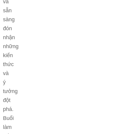
và
sẵn
sàng
đón
nhận
những
kiến
thức
và
ý
tưởng
đột
phá.
Buổi
làm