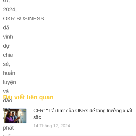
07,
2024,
OKR.BUSINESS
đã
vinh
dự
Bệ phóng vững chắc cho tương lai thành công của
chia
tài năng trẻ.
sẻ,
FEATURED
huấn
luyện
và
Bài viết liên quan
đào
tạo
CFR: “Trái tim” của OKRs để tăng trưởng xuất
sắc
về
14 Tháng 12, 2024
phát