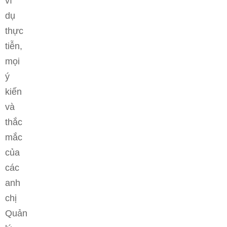
ví
dụ
thực
tiễn,
mọi
ý
kiến
và
thắc
mắc
của
các
anh
chị
Quản