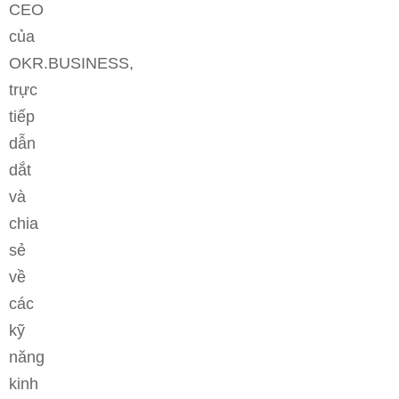
CEO
của
OKR.BUSINESS,
trực
tiếp
dẫn
dắt
và
chia
sẻ
về
các
kỹ
năng
kinh