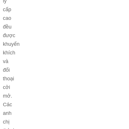
lý
cấp
cao
đều
được
khuyến
khích
và
đối
thoại
cởi
mở.
Các
anh
chị