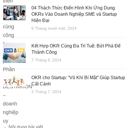
triển
04 Thách Thức Điển Hình Khi Ứng Dụng
kinh
OKRs Vào Doanh Nghiệp SME và Startup
doanh
Hiện Đại
cùng
6 Tháng mười một, 2024
công
ty
Kết Hợp OKR Cùng Đa Trí Tuệ: Bứt Phá Để
Cổ
Thành Công
7 Tháng 8, 2024
phần
Phần
mềm
OKR cho Startup: “Vũ Khí Bí Mật” Giúp Startup
Cất Cánh
BESTARION
2 Tháng 7, 2024
–
doanh
nghiệp
uy
Nội dung bài viết