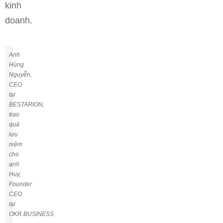
kinh
doanh.
Anh
Hùng
Nguyễn,
CEO
tại
BESTARION,
trao
quà
lưu
niệm
cho
anh
Huy,
Founder
CEO
tại
OKR.BUSINESS