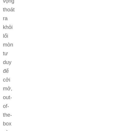
vọng
thoát
ra
khỏi
lối
mòn
tư
duy
để
cởi
mở,
out-
of-
the-
box