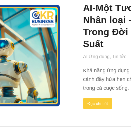
AI-Một Tư
Nhân loại 
Trong Đời
Suất
AI Ứng dụng
,
Tin tức
Khả năng ứng dụng c
cảnh đầy hứa hẹn ch
trong cả cuộc sống, 
Đọc chi tiết