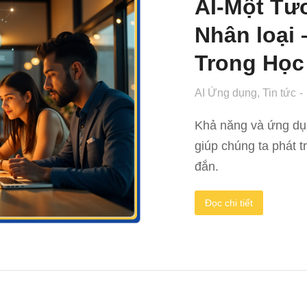
AI-Một Tư
Nhân loại 
Trong Học
AI Ứng dụng
,
Tin tức
Khả năng và ứng dụn
giúp chúng ta phát t
đắn.
Đọc chi tiết