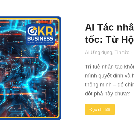
AI Tác nhâ
tốc: Từ Hộ
AI Ứng dụng
,
Tin tức
Trí tuệ nhân tạo khô
mình quyết định và 
thông minh – đó chí
đột phá này chưa?
Đọc chi tiết