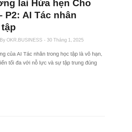
ơng lai Hứa hẹn Cho
– P2: AI Tác nhân
 tập
By
OKR.BUSINESS
30 Tháng 1, 2025
g của AI Tác nhân trong học tập là vô hạn,
riển tối đa với nỗ lực và sự tập trung đúng