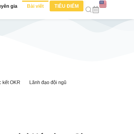
yên gia
Bài viết
TIÊU ĐIỂM
c kết OKR
Lãnh đạo đội ngũ