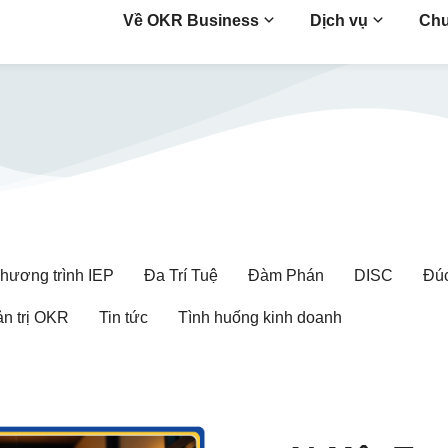
Về OKR Business
Dịch vụ
Chu
hương trình IEP
Đa Trí Tuệ
Đàm Phán
DISC
Đú
n trị OKR
Tin tức
Tình huống kinh doanh