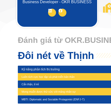
Business Developer - OKR BUSINESS
Đánh giá từ OKR.BUSI
Đôi nét về Thịnh
Kỹ năng phân tích thị trường
Luôn tích cực học tập và phát triển bản thân
Cẩn thận, tỉ mỉ
Mong muốn được thử sửc với mảng nhân sự
MBTI: Diplomatic and Sociable Protagonist (ENFJ-T)