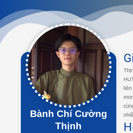
G
Thị
HUT
liê
mon
cùn
Bành Chí Cường
nhi
H
Thịnh